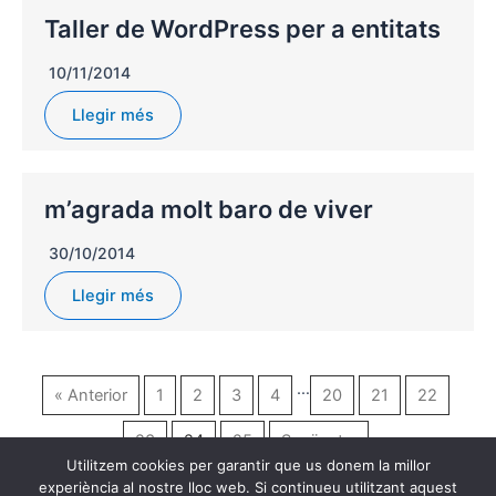
Taller de WordPress per a entitats
10/11/2014
Llegir més
m’agrada molt baro de viver
30/10/2014
Llegir més
…
« Anterior
1
2
3
4
20
21
22
23
24
25
Següent »
Utilitzem cookies per garantir que us donem la millor
experiència al nostre lloc web. Si continueu utilitzant aquest