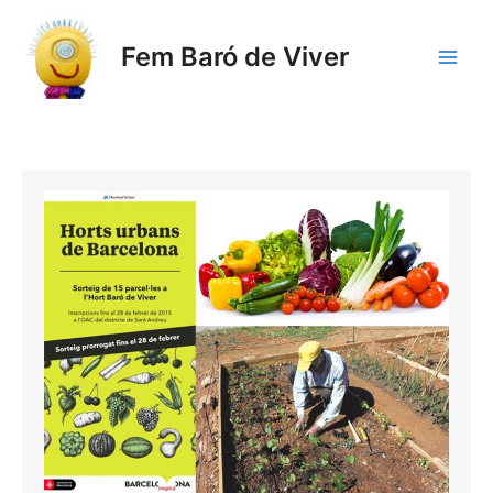
Vés
al
Fem Baró de Viver
contingut
Main
Men