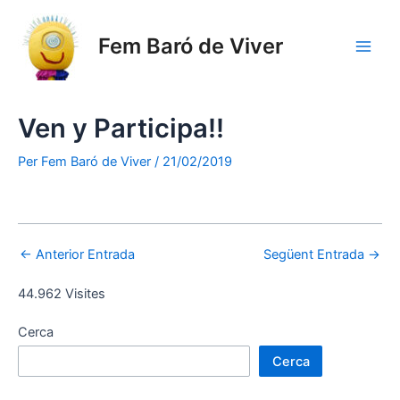
Vés
al
Fem Baró de Viver
contingut
Main
Men
Ven y Participa!!
Per
Fem Baró de Viver
/
21/02/2019
Navegació
←
Anterior Entrada
Següent Entrada
→
d'entrades
44.962 Visites
Cerca
Cerca