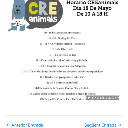
Navegació
←
Anterior Entrada
Següent Entrada
→